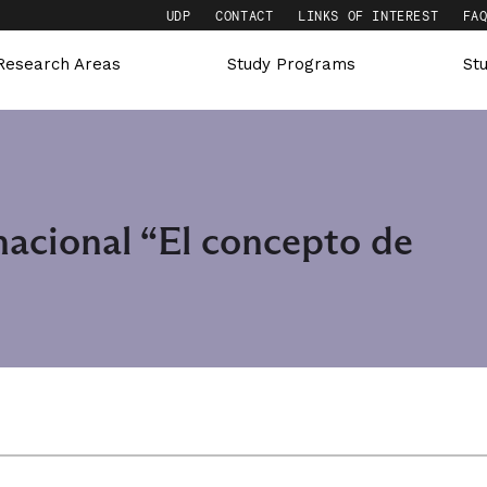
UDP
CONTACT
LINKS OF INTEREST
FA
Research Areas
Study Programs
St
acional “El concepto de