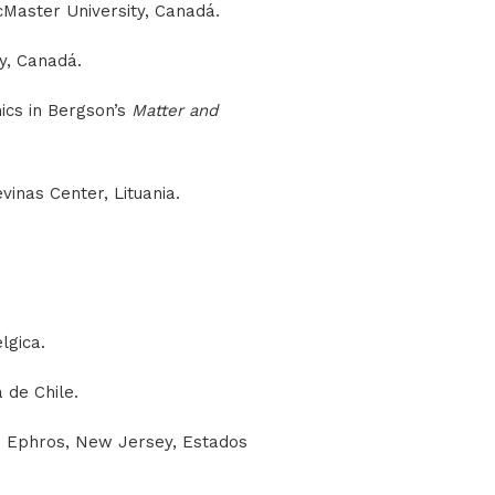
cMaster University, Canadá.
ty, Canadá.
mics in Bergson’s
Matter and
inas Center, Lituania.
lgica.
a de Chile.
Jake Ephros, New Jersey, Estados