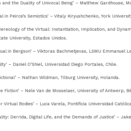
tus and the Duality of Univocal Being’ – Matthew Gardhouse, M
ual in Peirce’s Semiotics’ – Vitaly Kiryushchenko, York Universi
ereology of the Virtual: Instantiation, Implication, and Dyna
ate University, Estados Unidos.
irtual in Bergson’ – Viktoras Bachmetjevas, LSMU Emmanuel Lev
lity’ – Daniel O’Shiel, Universidad Diego Portales, Chile.
Fictional’ – Nathan Wildman, Tilburg University, Holanda.
tive Fiction’ – Nele Van de Mosselaer, University of Antwerp, Bé
r Virtual Bodies’ – Luca Varela, Pontificia Universidad Católic
Reality: Derrida, Digital Life, and the Demands of Justice’ – 