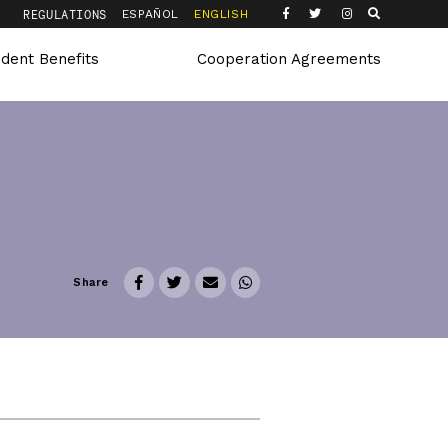
Q
REGULATIONS
ESPAÑOL
ENGLISH
udent Benefits
Cooperation Agreements
Share