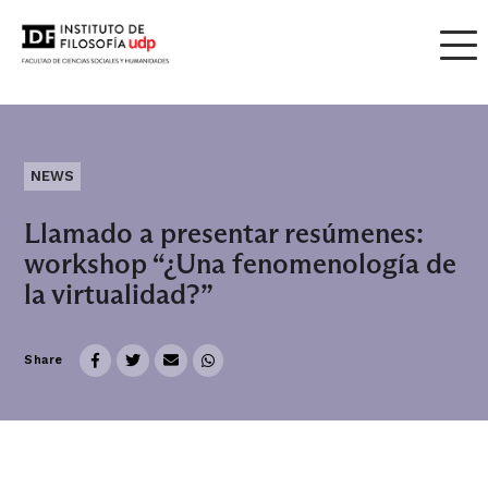
NEWS
Llamado a presentar resúmenes:
workshop “¿Una fenomenología de
la virtualidad?”
Share