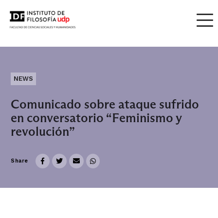
NEWS
Comunicado sobre ataque sufrido
en conversatorio “Feminismo y
revolución”
Share