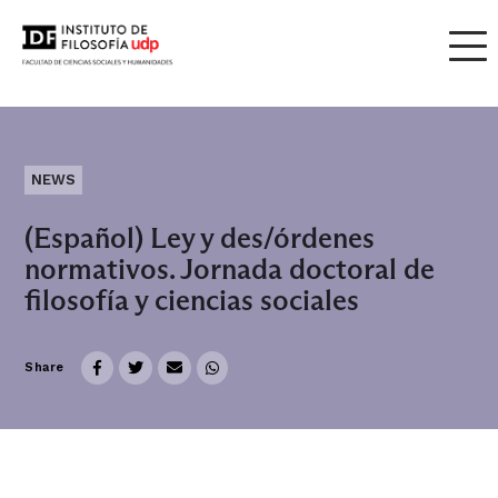
NEWS
(Español) Ley y des/órdenes
normativos. Jornada doctoral de
filosofía y ciencias sociales
Share