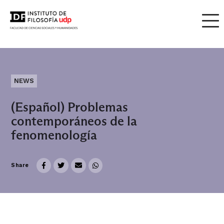
NEWS
(Español) Problemas
contemporáneos de la
fenomenología
Share