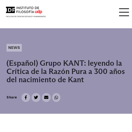
NEWS
(Español) Grupo KANT: leyendo la
Crítica de la Razón Pura a 300 años
del nacimiento de Kant
Share