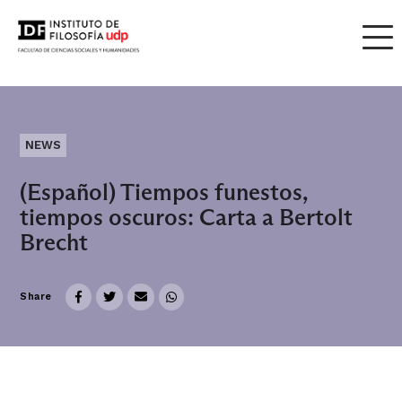
NEWS
(Español) Tiempos funestos,
tiempos oscuros: Carta a Bertolt
Brecht
Share