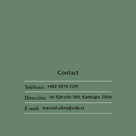
Thought
Contact
 Thought
litical Thought
Teléfono:
+562 2676 2201
Dirección:
Av. Ejército 260, Santiago, Chile
E-mail:
marisol.ulloa@udp.cl