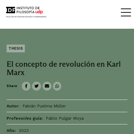
THESIS
El concepto de revolución en Karl
Marx
Share
Autor:
Fabián Puelma Müller
Profesor/es guía:
Pablo Pulgar Moya
Año:
2023