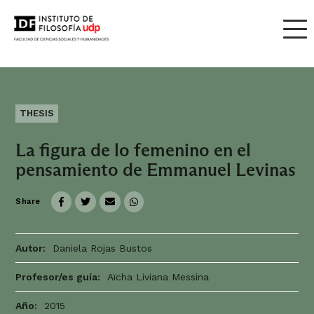
THESIS
La figura de lo femenino en el
pensamiento de Emmanuel Levinas
Share
Autor:
Daniela Rojas Bustos
Profesor/es guía:
Aïcha Liviana Messina
Año:
2015