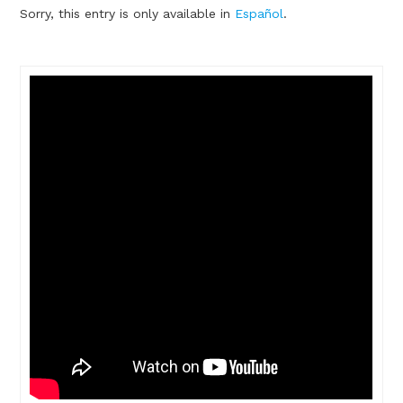
Sorry, this entry is only available in
Español
.
Thought
 Thought
litical Thought