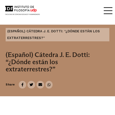
(ESPAÑOL) CÁTEDRA J. E. DOTTI: “¿DÓNDE ESTÁN LOS
EXTRATERRESTRES?”
(Español) Cátedra J. E. Dotti:
“¿Dónde están los
extraterrestres?”
Share