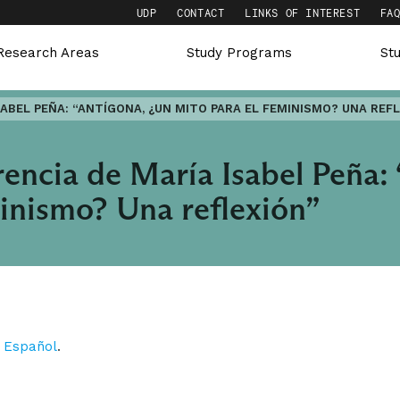
UDP
CONTACT
LINKS OF INTEREST
FA
Research Areas
Study Programs
St
SABEL PEÑA: “ANTÍGONA, ¿UN MITO PARA EL FEMINISMO? UNA REF
encia de María Isabel Peña:
minismo? Una reflexión”
n
Español
.