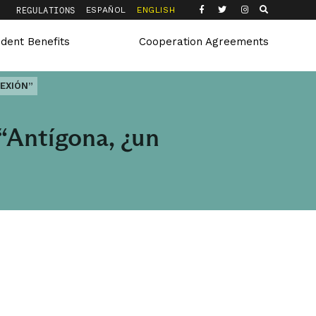
Q
REGULATIONS
ESPAÑOL
ENGLISH
udent Benefits
Cooperation Agreements
LEXIÓN”
 “Antígona, ¿un