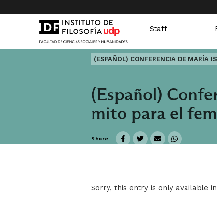
Staff
(ESPAÑOL) CONFERENCIA DE MARÍA I
(Español) Confer
mito para el fe
Share
Sorry, this entry is only available i