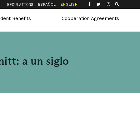
Q
REGULATIONS
ESPAÑOL
ENGLISH
udent Benefits
Cooperation Agreements
itt: a un siglo