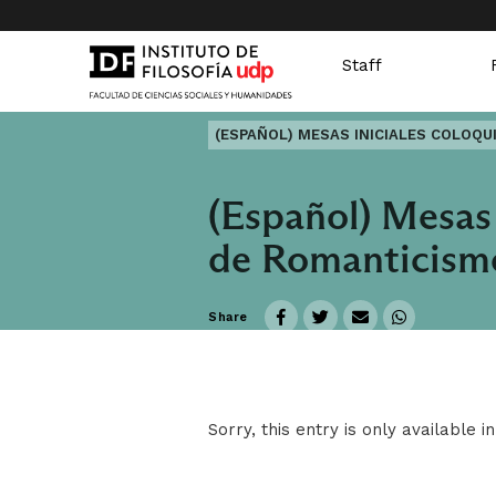
Staff
(ESPAÑOL) MESAS INICIALES COLOQU
(Español) Mesas 
de Romanticismo
Share
Sorry, this entry is only available i