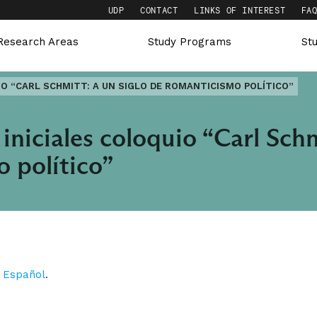
UDP
CONTACT
LINKS OF INTEREST
FA
Research Areas
Study Programs
St
IO “CARL SCHMITT: A UN SIGLO DE ROMANTICISMO POLÍTICO”
iniciales coloquio “Carl Schm
 político”
n
Español
.