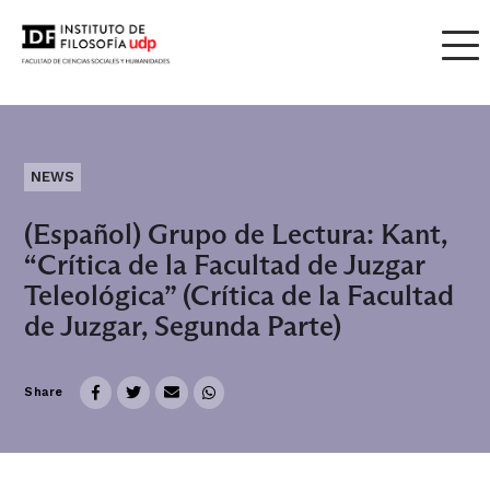
NEWS
(Español) Grupo de Lectura: Kant,
“Crítica de la Facultad de Juzgar
Teleológica” (Crítica de la Facultad
de Juzgar, Segunda Parte)
Share