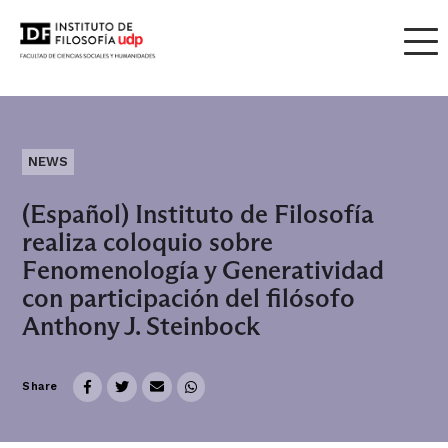
NEWS
(Español) Instituto de Filosofía
realiza coloquio sobre
Fenomenología y Generatividad
con participación del filósofo
Anthony J. Steinbock
Share