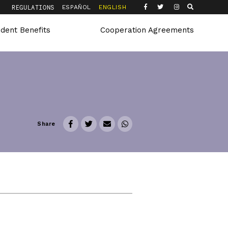
Q
REGULATIONS
ESPAÑOL
ENGLISH
udent Benefits
Cooperation Agreements
Share