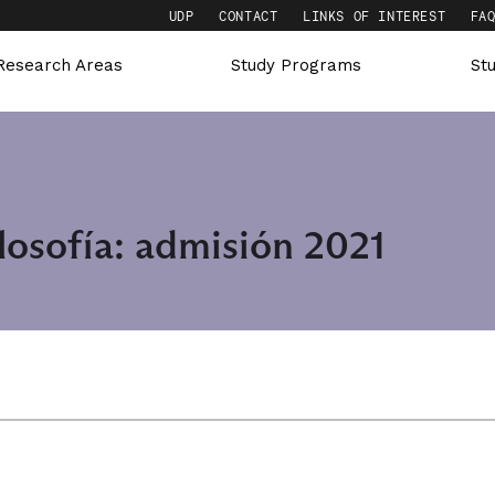
UDP
CONTACT
LINKS OF INTEREST
FA
Research Areas
Study Programs
St
losofía: admisión 2021